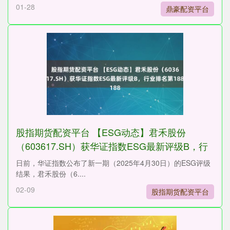
01-28
鼎豪配资平台
股指期货配资平台 【ESG动态】君禾股份
（603617.SH）获华证指数ESG最新评级B，行
业排名第188
日前，华证指数公布了新一期（2025年4月30日）的ESG评级
结果，君禾股份（6....
02-09
股指期货配资平台