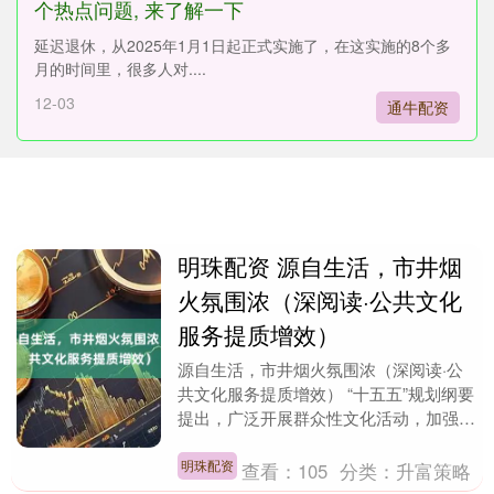
个热点问题, 来了解一下
延迟退休，从2025年1月1日起正式实施了，在这实施的8个多
月的时间里，很多人对....
12-03
通牛配资
明珠配资 源自生活，市井烟
火氛围浓（深阅读·公共文化
服务提质增效）
源自生活，市井烟火氛围浓（深阅读·公
共文化服务提质增效） “十五五”规划纲要
提出，广泛开展群众性文化活动，加强群
众文艺团队建设。 近年来，随着群众性
文化生活日益....
明珠配资
查看：
105
分类：
升富策略