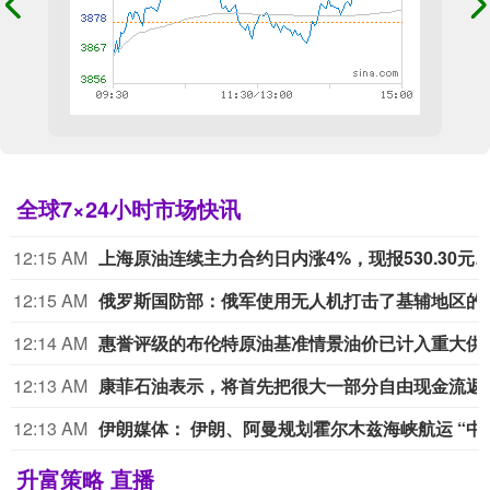
全球7×24小时市场快讯
12:15 AM
上海原油连续主力合约日内涨4%，现报530.
12:15 AM
俄罗斯国防部：俄军使
12:14 AM
惠誉评级的布伦特原油
12:13 AM
康菲石油表示，将首先
12:13 AM
伊朗媒体： 伊朗、阿曼
升富策略 直播