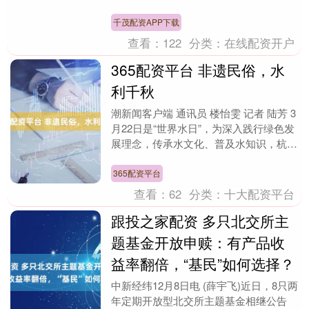
顶尖酒吧，同样擅长以多层空间为画布，
通....
千茂配资APP下载
查看：
122
分类：
在线配资开户
365配资平台 非遗民俗，水
利千秋
潮新闻客户端 通讯员 楼怡雯 记者 陆芳 3
月22日是“世界水日”，为深入践行绿色发
展理念，传承水文化、普及水知识，杭州
上城区四季青街道三堡社区以“党建引
领、全....
365配资平台
查看：
62
分类：
十大配资平台
跟投之家配资 多只北交所主
题基金开放申赎：有产品收
益率翻倍，“基民”如何选择？
中新经纬12月8日电 (薛宇飞)近日，8只两
年定期开放型北交所主题基金相继公告