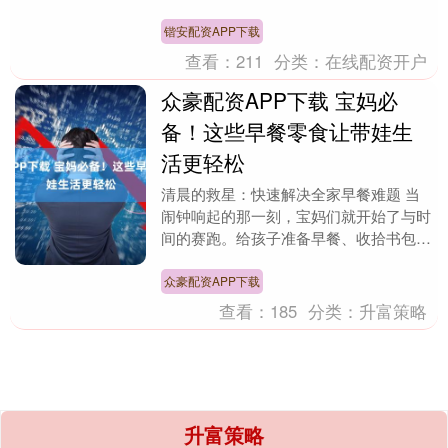
候，效果往往不尽人意，难以给宝宝打造
一个安全无忧的健康....
锴安配资APP下载
查看：
211
分类：
在线配资开户
众豪配资APP下载 宝妈必
备！这些早餐零食让带娃生
活更轻松
清晨的救星：快速解决全家早餐难题 当
闹钟响起的那一刻，宝妈们就开始了与时
间的赛跑。给孩子准备早餐、收拾书包、
催促洗漱……每一分钟都像被按下了快进
键。传统早餐需要....
众豪配资APP下载
查看：
185
分类：
升富策略
升富策略