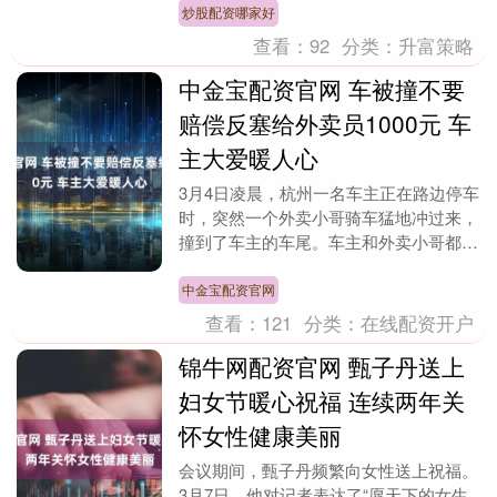
炒股配资哪家好
查看：
92
分类：
升富策略
中金宝配资官网 车被撞不要
赔偿反塞给外卖员1000元 车
主大爱暖人心
3月4日凌晨，杭州一名车主正在路边停车
时，突然一个外卖小哥骑车猛地冲过来，
撞到了车主的车尾。车主和外卖小哥都愣
住了。车主看到自己的车受损严重，打算
报警处理。 外....
中金宝配资官网
查看：
121
分类：
在线配资开户
锦牛网配资官网 甄子丹送上
妇女节暖心祝福 连续两年关
怀女性健康美丽
会议期间，甄子丹频繁向女性送上祝福。
3月7日，他对记者表达了“愿天下的女生