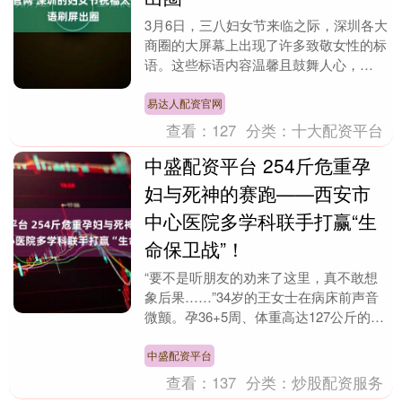
3月6日，三八妇女节来临之际，深圳各大
商圈的大屏幕上出现了许多致敬女性的标
语。这些标语内容温馨且鼓舞人心，
如“中国女人，不是天生要强，而是天生
就很强”和“三百六....
易达人配资官网
查看：
127
分类：
十大配资平台
中盛配资平台 254斤危重孕
妇与死神的赛跑——西安市
中心医院多学科联手打赢“生
命保卫战”！
“要不是听朋友的劝来了这里，真不敢想
象后果……”34岁的王女士在病床前声音
微颤。孕36+5周、体重高达127公斤的
她，一度血压飙升至240/150mmHg，如
同....
中盛配资平台
查看：
137
分类：
炒股配资服务