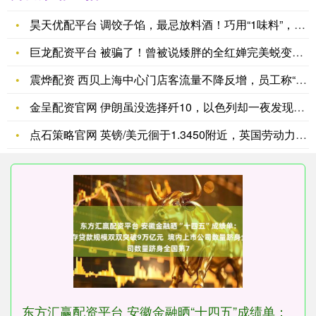
昊天优配平台 调饺子馅，最忌放料酒！巧用“1味料”，馅料鲜香
巨龙配资平台 被骗了！曾被说矮胖的全红婵完美蜕变，鲜活通透活
震烨配资 西贝上海中心门店客流量不降反增，员工称“今天使用的
金呈配资官网 伊朗虽没选择歼10，以色列却一夜发现：遭红旗9
点石策略官网 英镑/美元徊于1.3450附近，英国劳动力市场
东方汇赢配资平台 安徽金融晒“十四五”成绩单：