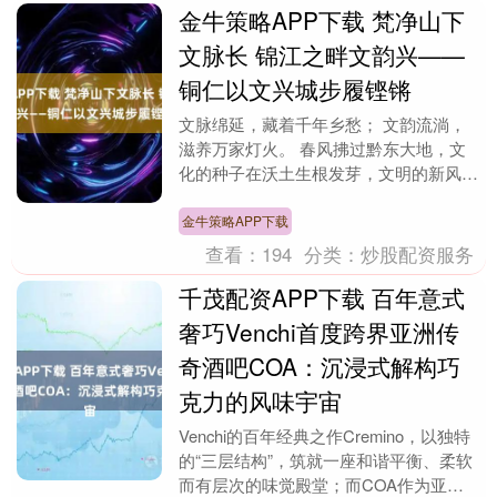
金牛策略APP下载 梵净山下
文脉长 锦江之畔文韵兴——
铜仁以文兴城步履铿锵
文脉绵延，藏着千年乡愁； 文韵流淌，
滋养万家灯火。 春风拂过黔东大地，文
化的种子在沃土生根发芽，文明的新风浸
润大街小巷。 文化是城市的灵魂，是乡
村振兴的根基。近....
金牛策略APP下载
查看：
194
分类：
炒股配资服务
千茂配资APP下载 百年意式
奢巧Venchi首度跨界亚洲传
奇酒吧COA：沉浸式解构巧
克力的风味宇宙
Venchi的百年经典之作Cremino，以独特
的“三层结构”，筑就一座和谐平衡、柔软
而有层次的味觉殿堂；而COA作为亚洲