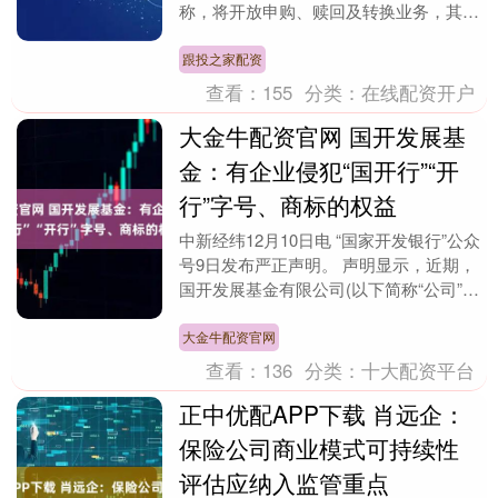
称，将开放申购、赎回及转换业务，其
中，有7只产品于12月8日进入开放期。
这是这些基....
跟投之家配资
查看：
155
分类：
在线配资开户
大金牛配资官网 国开发展基
金：有企业侵犯“国开行”“开
行”字号、商标的权益
中新经纬12月10日电 “国家开发银行”公众
号9日发布严正声明。 声明显示，近期，
国开发展基金有限公司(以下简称“公司”)
发现有不法分子通过非法手段，将“江西
中....
大金牛配资官网
查看：
136
分类：
十大配资平台
正中优配APP下载 肖远企：
保险公司商业模式可持续性
评估应纳入监管重点