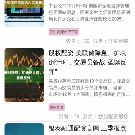
中新经纬12月8日电 据国家金融监督管理
总局网站消息，国家金融监督管理总局副
局长肖远企在香港亚洲保险论坛2025上
的讲话中提到，保险公司商业模式可持续
性评估应纳....
正中优配APP下载
查看：
132
分类：
升富策略
股权配资 美联储降息、扩表
倒计时，交易员备战“圣诞反
弹”
美股距离年底还有近10个交易日，降息交
易成为交易员的头号关注事项。 当前，
市场对12月（本周四）降息概率的定价已
接近90%（三周前的低谷约为30%）。在
结束量化....
股权配资
查看：
78
分类：
炒股配资服务
银泰融通配资官网 三季报点