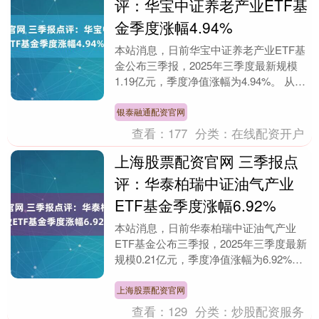
评：华宝中证养老产业ETF基
金季度涨幅4.94%
本站消息，日前华宝中证养老产业ETF基
金公布三季报，2025年三季度最新规模
1.19亿元，季度净值涨幅为4.94%。 从业
绩表现来看，华宝中证养老产业ETF基
金....
银泰融通配资官网
查看：
177
分类：
在线配资开户
上海股票配资官网 三季报点
评：华泰柏瑞中证油气产业
ETF基金季度涨幅6.92%
本站消息，日前华泰柏瑞中证油气产业
ETF基金公布三季报，2025年三季度最新
规模0.21亿元，季度净值涨幅为6.92%。
从业绩表现来看，华泰柏瑞中证油气产业
E....
上海股票配资官网
查看：
129
分类：
炒股配资服务