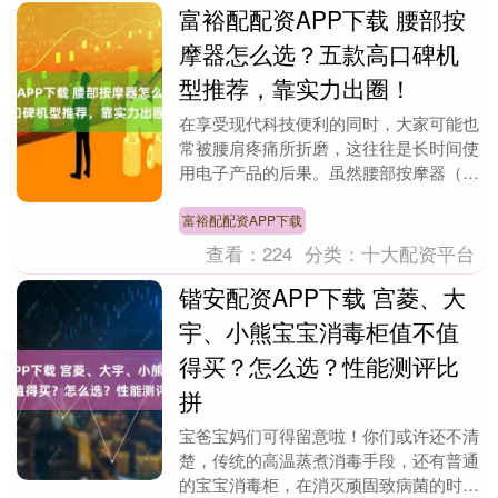
富裕配配资APP下载 腰部按
摩器怎么选？五款高口碑机
型推荐，靠实力出圈！
在享受现代科技便利的同时，大家可能也
常被腰肩疼痛所折磨，这往往是长时间使
用电子产品的后果。虽然腰部按摩器（又
名护腰带、腰部按摩器仪）是医生常建议
的辅助工具，但腰....
富裕配配资APP下载
查看：
224
分类：
十大配资平台
锴安配资APP下载 宫菱、大
宇、小熊宝宝消毒柜值不值
得买？怎么选？性能测评比
拼
宝爸宝妈们可得留意啦！你们或许还不清
楚，传统的高温蒸煮消毒手段，还有普通
的宝宝消毒柜，在消灭顽固致病菌的时