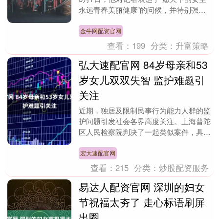
永远青春美丽健康”的问候，并特别强调
健康需要通过运动和心态来维护。到了3
月8日当天，他....
金牛网配资官网
查看：
199
分类：
升富策略
弘大速配官网 84岁母亲和53
岁女儿双双失智 监护难题引
关注
近期，独居及限制民事行为能力人群的监
护问题引发社会各界高度关注。上海普陀
区人民检察院判决了一起类似案件，具有
借鉴意义。 2016年，家住普陀区的吴阿
姨被确诊为阿....
宏大速配官网
查看：
215
分类：
炒股配资服务
易达人配资官网 深圳的妇女
节祝福太夯了 走心标语刷屏
出圈